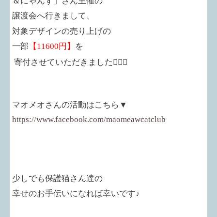
＆にゃんず」さん
主催の
譲渡会へ行きまして、
対象デザインの
売り上げの
一部
【
11600
円】
を
寄付させていただきまし
た
🙇🏻‍♀️
マオメオさんの活動はこちら▼
https://www.facebook.com/maomeawcatclub
少しでも保護猫さん達の
幸せのお手伝いになれば幸いです♪