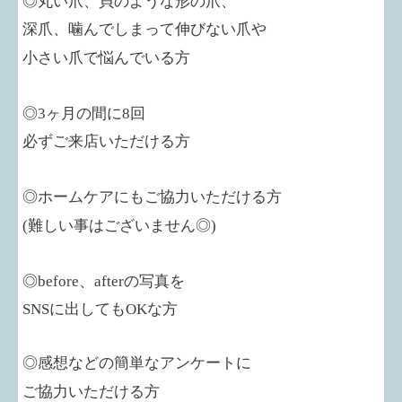
◎丸い爪、貝のような形の爪、
深爪、噛んでしまって伸びない爪や
小さい爪で悩んでいる方
◎
3
ヶ月の間に
8
回
必ずご来店いただける方
◎ホームケアにもご協力いただける方
(
難しい事はございません◎
)
◎
before
、
after
の写真を
SNS
に出しても
OK
な方
◎感想などの簡単なアンケートに
ご協力いただける方