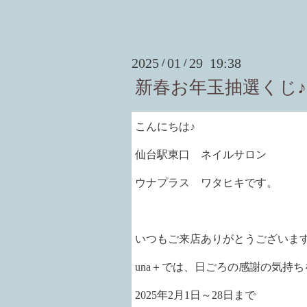
2025
01
29 19:38
/
/
新春お年玉抽選くじ♪
こんにちは♪
仙台駅東口 ネイルサロン
ウナプラス ワタヒキです。
いつもご来店ありがとうございま
una＋では、日ごろの感謝の気持
2025年2月1日～28日まで