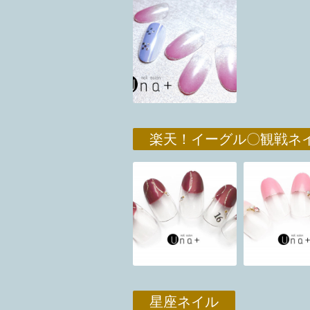
楽天！イーグル〇観戦ネ
星座ネイル