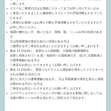
い致します。
マスクをご希望の方はお気軽にスタッフまでお申し付け下さいませ。
ご来店いただきましたら施術前にスプレーでの手指消毒をさせ ていた
だきます。
ご希望のお客様へはお帰りの際も手指消毒をさせていただきますので
お申し付けください。
体調の優れない方、強いだるさ、発熱、咳、くしゃみ等の症状がある
方、
又は同居家族や身近な知人に症状がある方は
ご無理をせずご来店をお控えいただきますようお願い申しあげます。
過去 14 日以内に、政府から入国制限、入国後の観察期間を
必要と発表されている 国・地域等への渡航者の方、並びに当渡航者と
の濃厚接触がある方は
ご来店をお控えいただきますようお願い申し上げます。
過去 14 日以内に、新型コロナウイルス感染者が発生したクラスターと
される場所を 訪れた方、
並びに当人との濃厚接触がある方。 又は 同居家族や身近な知人に感染
が疑われる方がいる方は
ご来店をお控えいただきますようお願い申し上げます。
コロナウィルスやインフルエンザの疑いがあるお客様に関しましては
当面の間キャンセル料を頂かずにご対応させて頂きます。