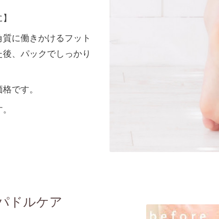
に】
角質に働きかけるフット
た後、パックでしっかり
価格です。
す。
パドルケア