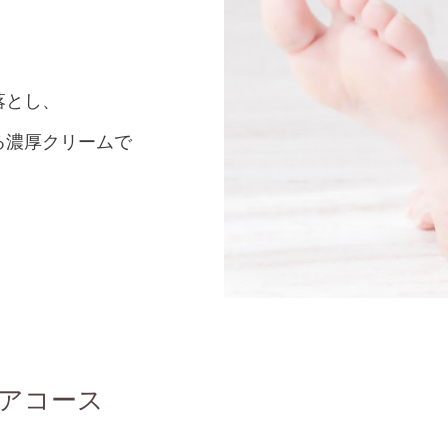
落とし、
る濃厚クリームで
。
アコース